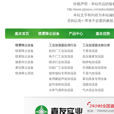
转载声明：本站作品的版
http://www.zjjiayou.com/about/gf
本站文字和内容为本站编
否则以免+-带来不必要的麻烦
嘉友首页
喷雾降尘设备
产品中心
嘉友优势
喷雾降尘设备
工业加湿器应用行业
工业加湿器名称分类
喷雾降尘设备
纺织厂工业加湿器
干雾加湿器
喷雾除尘设备
电子厂工业加湿器
高压微雾加湿器
微雾抑尘设备
喷涂行业加湿器
除静电加湿器
雾化降尘设备
印刷厂工业加湿器
空调配套加湿系统
喷淋降尘系统
烟草烟站专用加湿器
干蒸汽加湿器
食用菌超声波加湿器
雾化除臭专用设备
超市保鲜加湿器
湿膜加湿器
冷库气调库加湿器
气水混合加湿器
邮箱：
76806818@