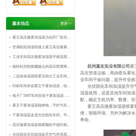
嘉友动态
更多>>
雾王高压微雾加湿器为化纤厂纺丝...
空调机组加湿段接入雾王高压微雾...
工业车间高压微雾加湿器平稳湿度...
杭州嘉友实业有限公司
雾
能轻松控制煤棚扬尘的高压喷雾降...
高压管道运输，再由喷头雾化
二流体加湿器喷雾宝助力工业车间...
业车间干燥问题，提升作业效
印刷车间布设雾王干雾加湿器，快...
光伏固化车间加湿提升空
湿器使用，还是其他车间加湿
电子厂SMT车间安装干雾加湿器，...
配，确定主机功率、数量、安
雾王干雾加湿器除静电，守护汽车...
雾王高压微雾加湿器喷雾
便，智能环保。另外为解决水
干雾加湿器走进光伏固化车间，平...
寿命。
高压微雾加湿器细雾颗粒平稳印刷...
光伏固化车间加湿提升空气环境质...