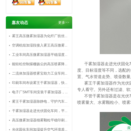
嘉友动态
更多>>
雾王高压微雾加湿器为化纤厂纺丝...
空调机组加湿段接入雾王高压微雾...
工业车间高压微雾加湿器平稳湿度...
干雾加湿器走进光伏固化
能轻松控制煤棚扬尘的高压喷雾降...
度、目标湿度等不同，选配的
二流体加湿器喷雾宝助力工业车间...
置、气水管道走势、喷壶数量
印刷车间布设雾王干雾加湿器，快...
雾王干雾加湿器作为光伏
专人看守。另外还有过滤、软
电子厂SMT车间安装干雾加湿器，...
不管干雾加湿器是在光伏
雾王干雾加湿器除静电，守护汽车...
喷雾量大、水雾颗粒小、喷雾
干雾加湿器走进光伏固化车间，平...
高压微雾加湿器细雾颗粒平稳印刷...
光伏固化车间加湿提升空气环境质...