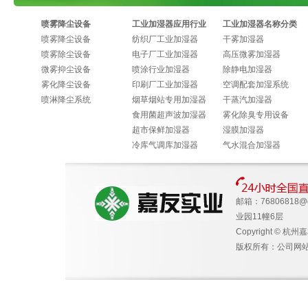
喷雾降尘设备
工业加湿器应用行业
工业加湿器名称分类
喷雾降尘设备
纺织厂工业加湿器
干雾加湿器
喷雾除尘设备
电子厂工业加湿器
高压微雾加湿器
微雾抑尘设备
喷涂行业加湿器
除静电加湿器
雾化降尘设备
印刷厂工业加湿器
空调配套加湿系统
喷淋降尘系统
烟草烟站专用加湿器
干蒸汽加湿器
食用菌超声波加湿器
雾化除臭专用设备
超市保鲜加湿器
湿膜加湿器
冷库气调库加湿器
气水混合加湿器
邮箱：
76806818@
业园11幢6层
Copyright © 杭州
版权所有：公司网