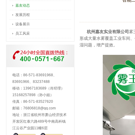
嘉友动态
发展历程
设备展示
杭州嘉友实业有限公司
雾
员工风采
形成大量水雾覆盖工业车间、
湿问题，增产提效。
电话：86-571-83691968、
83691966、83237488
移动：13967183689（肖经理）
15168257898（孙小姐）
传真：86-571-83527620
邮箱：
76806818@qq.com
地址：浙江省杭州市萧山经济技术
开发区红泰六路489号中南高科钱
江云谷产业园11幢6层