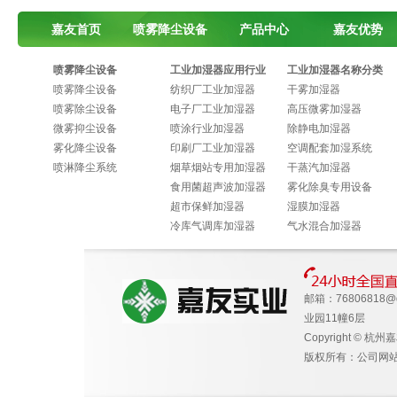
嘉友首页
喷雾降尘设备
产品中心
嘉友优势
喷雾降尘设备
工业加湿器应用行业
工业加湿器名称分类
喷雾降尘设备
纺织厂工业加湿器
干雾加湿器
喷雾除尘设备
电子厂工业加湿器
高压微雾加湿器
微雾抑尘设备
喷涂行业加湿器
除静电加湿器
雾化降尘设备
印刷厂工业加湿器
空调配套加湿系统
喷淋降尘系统
烟草烟站专用加湿器
干蒸汽加湿器
食用菌超声波加湿器
雾化除臭专用设备
超市保鲜加湿器
湿膜加湿器
冷库气调库加湿器
气水混合加湿器
邮箱：
76806818@
业园11幢6层
Copyright © 杭州
版权所有：公司网