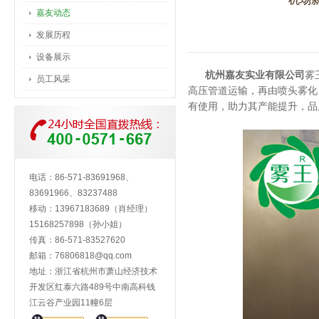
嘉友动态
发展历程
设备展示
杭州嘉友实业有限公司
雾
员工风采
高压管道运输，再由喷头雾化
有使用，助力其产能提升，品
电话：86-571-83691968、
83691966、83237488
移动：13967183689（肖经理）
15168257898（孙小姐）
传真：86-571-83527620
邮箱：
76806818@qq.com
地址：浙江省杭州市萧山经济技术
开发区红泰六路489号中南高科钱
江云谷产业园11幢6层