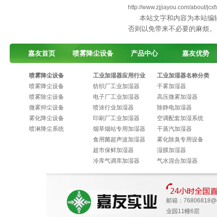
http://www.zjjiayou.com/about/jcx
本站文字和内容为本站编
否则以免带来不必要的麻烦。
嘉友首页
喷雾降尘设备
产品中心
嘉友优势
喷雾降尘设备
工业加湿器应用行业
工业加湿器名称分类
喷雾降尘设备
纺织厂工业加湿器
干雾加湿器
喷雾除尘设备
电子厂工业加湿器
高压微雾加湿器
微雾抑尘设备
喷涂行业加湿器
除静电加湿器
雾化降尘设备
印刷厂工业加湿器
空调配套加湿系统
喷淋降尘系统
烟草烟站专用加湿器
干蒸汽加湿器
食用菌超声波加湿器
雾化除臭专用设备
超市保鲜加湿器
湿膜加湿器
冷库气调库加湿器
气水混合加湿器
邮箱：
76806818@
业园11幢6层