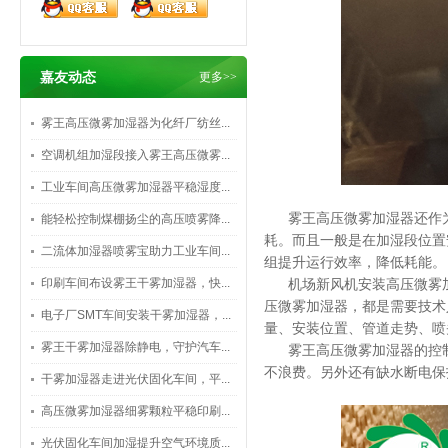
嘉友动态
更多>>
雾王高压微雾加湿器为化纤厂纺丝...
空调机组加湿段接入雾王高压微雾...
工业车间高压微雾加湿器平稳湿度...
雾王高压微雾加湿器还作
能轻松控制煤棚扬尘的高压喷雾降...
耗。而且一般是在加湿段位置
二流体加湿器喷雾宝助力工业车间...
组提升运行效率，降低耗能。
印刷车间布设雾王干雾加湿器，快...
‌机场新风机安装高压微
压微雾加湿器，都是需要技术
电子厂SMT车间安装干雾加湿器，...
量、安装位置、管道走势、喷
雾王干雾加湿器除静电，守护汽车...
雾王高压微雾加湿器的控
不浪费。另外还有缺水断电保
干雾加湿器走进光伏固化车间，平...
高压微雾加湿器细雾颗粒平稳印刷...
光伏固化车间加湿提升空气环境质...