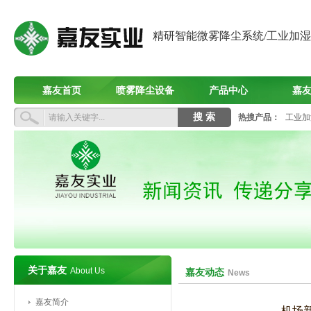
精研智能微雾降尘系统/工业加
嘉友首页
喷雾降尘设备
产品中心
嘉
热搜产品：
工业加
关于嘉友
About Us
嘉友动态
News
嘉友简介
‌机